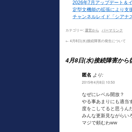
2026年7月アップデート＆
定型文機能の拡張により支
チャンネルレイド「シアナ
カテゴリー:
運営から
パーマリンク
←
4月8日(水)接続障害の発生について
4月8日(水)接続障害か
匿名
より:
2015年4月8日 10:50
なぜにレベル開放？
やる事あまりにも適当
度をこしてると思うん
みんな更新見ながらい
マジで頼むわww