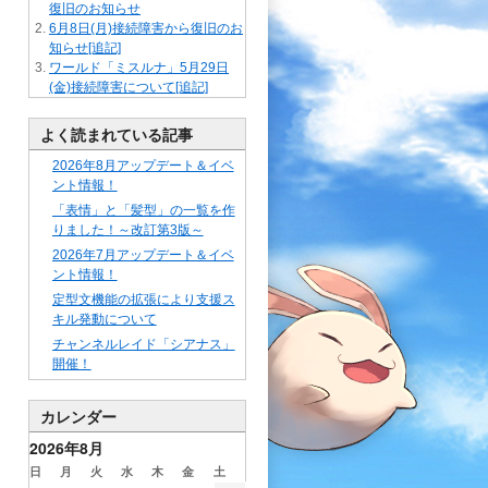
復旧のお知らせ
6月8日(月)接続障害から復旧のお
知らせ[追記]
ワールド「ミスルナ」5月29日
(金)接続障害について[追記]
よく読まれている記事
2026年8月アップデート＆イベ
ント情報！
「表情」と「髪型」の一覧を作
りました！～改訂第3版～
2026年7月アップデート＆イベ
ント情報！
定型文機能の拡張により支援ス
キル発動について
チャンネルレイド「シアナス」
開催！
カレンダー
2026年8月
日
月
火
水
木
金
土