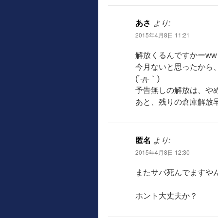
あさ
より:
2015年4月8日 11:21
解放くるんですかーww
今月ないと思ったから
(´-д-｀)
予告無しの解放は、や
あと、残りの倉庫解放
匿名
より:
2015年4月8日 12:30
またサバ死んでますやん(
ホント大丈夫か？