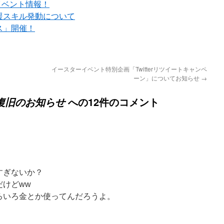
イベント情報！
援スキル発動について
ス」開催！
イースターイベント特別企画「Twitterリツイートキャンペ
ーン」についてお知らせ
→
への12件のコメント
ら復旧のお知らせ
すぎないか？
だけどww
ろいろ金とか使ってんだろうよ。