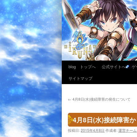
blog トップへ
公式サイトへ
ゲ
サイトマップ
←
4月8日(水)接続障害の発生について
4月8日(水)接続障害
投稿日:
2015年4月8日
作成者:
運営チーム