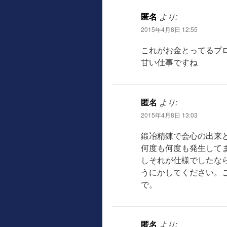
匿名
より:
2015年4月8日 12:55
これがお金とってるプ
甘い仕事ですね
匿名
より:
2015年4月8日 13:03
鍛冶精錬で会心の出来
何度も何度も発生して
しそれが仕様でしたな
うにかしてください。
で。
匿名
より: