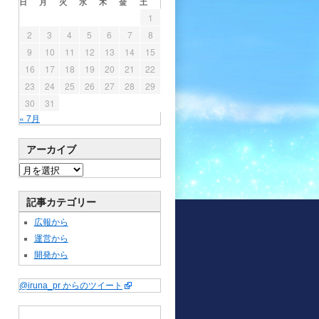
日
月
火
水
木
金
土
1
2
3
4
5
6
7
8
9
10
11
12
13
14
15
16
17
18
19
20
21
22
23
24
25
26
27
28
29
30
31
« 7月
アーカイブ
記事カテゴリー
広報から
運営から
開発から
@iruna_pr からのツイート