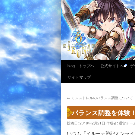
blog トップへ
公式サイトへ
ゲ
サイトマップ
←
ミンストレルのバランス調整について
バランス調整を体験
投稿日:
2018年2月21日
作成者:
運営チー
いつも「イルーナ戦記オンライ