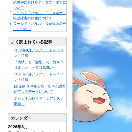
続障害におけるデータの不整合に
ついて
ワールド「パルル」「ミスルナ」
接続障害の発生について
ワールド「パルル」接続障害の発
生について
よく読まれている記事
2026年8月アップデート＆イベ
ント情報！
「表情」と「髪型」の一覧を作
りました！～改訂第3版～
2026年7月アップデート＆イベ
ント情報！
[追記]新スキル追加・スキル調整
のアップデートについて
チャンネルレイド「シアナス」
開催！
カレンダー
2026年8月