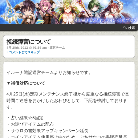
検索
接続障害について
4月 28th, 2012 @ 01:39 am › 運営チーム
↓ コメントまでスキップ
イルーナ戦記運営チームよりお知らせです。
▼補償対応について
4月25日(水)定期メンテナンス終了後から度重なる接続障害で長
時間ご迷惑をおかけしたおわびとして、下記を検討しておりま
す。
・占い結果☆5固定
・お詫びアイテムの配布
・サウロの書効果アップキャンペーン延長
・コインアイテム使用停止中のため、ぷちサウロの書販売延長