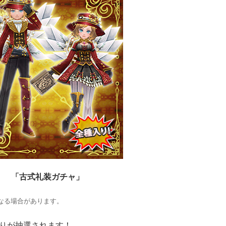
「古式礼装ガチャ」
なる場合があります。
りが抽選されます
！