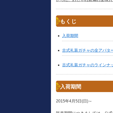
もくじ
入荷期間
古式礼装ガチャの全アバタ
古式礼装ガチャのラインナ
入荷期間
2015年4月5日(日)～