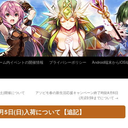
ーム内イベントの開催情報
プライバシーポリシー
Android端末から
土)開催について
アソビモ春の新生活応援キャンペーン終了時刻4月6日
(月)23:59までについて
→
月5日(日)入荷について【追記】