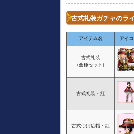
古式礼装ガチャのラ
アイテム名
アイコ
古式礼装
(全種セット)
古式礼装・紅
古式つば広帽・紅