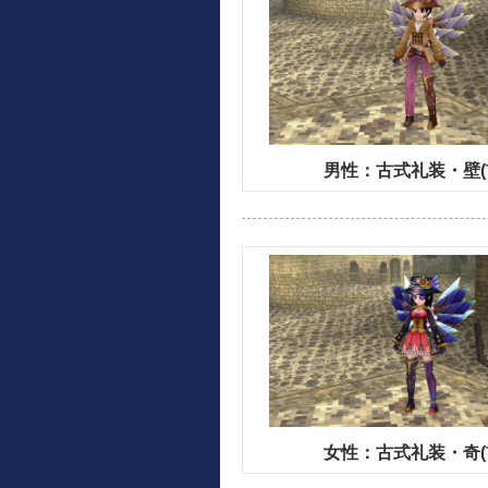
男性：古式礼装・壁(
女性：古式礼装・奇(