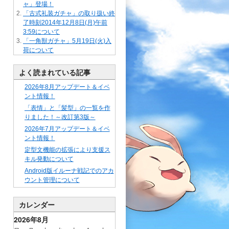
ャ」登場！
「古式礼装ガチャ」の取り扱い終
了時刻2014年12月8日(月)午前
3:59について
「一角獣ガチャ」5月19日(火)入
荷について
よく読まれている記事
2026年8月アップデート＆イベ
ント情報！
「表情」と「髪型」の一覧を作
りました！～改訂第3版～
2026年7月アップデート＆イベ
ント情報！
定型文機能の拡張により支援ス
キル発動について
Android版イルーナ戦記でのアカ
ウント管理について
カレンダー
2026年8月