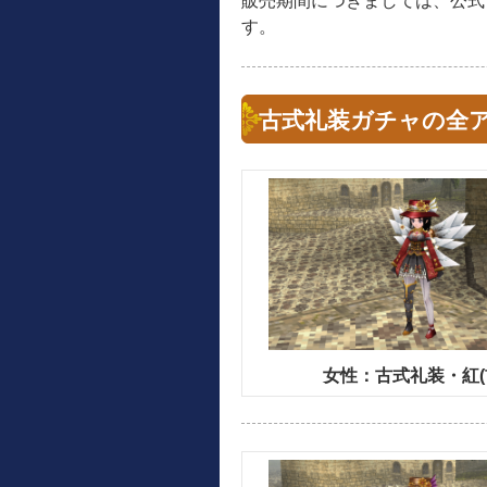
販売期間につきましては、公式
す。
古式礼装ガチャの全
女性：古式礼装・紅(