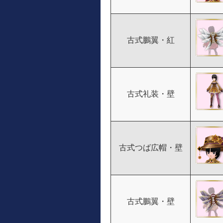
古式鵬翼・紅
古式礼装・壁
古式つば広帽・壁
古式鵬翼・壁