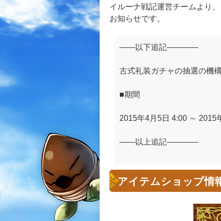
イルーナ戦記運営チームより、
お知らせです。
――以下追記――――
古式礼装ガチャの抽選の機
■期間
2015年4月5日 4:00 ～ 2015
――以上追記――――
アイテムショップ情