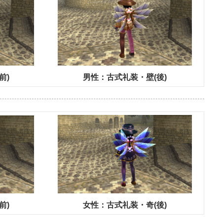
前)
男性：古式礼装・壁(後)
前)
女性：古式礼装・奇(後)