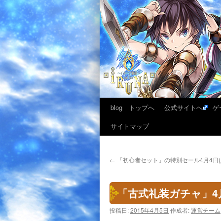
blog トップへ
公式サイトへ
ゲ
サイトマップ
←
「初心者セット」の特別セール4月4日(
「古式礼装ガチャ」4
投稿日:
2015年4月5日
作成者:
運営チーム