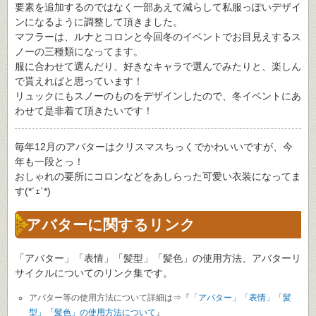
要素を追加するのではなく一部あえて減らして私服っぽいデザイ
ンになるように調整して頂きました。
マフラーは、ルナとコロンと今回冬のイベントでお目見えするス
ノーの三種類になってます。
服に合わせて選んだり、好きなキャラで選んでみたりと、楽しん
で貰えればと思っています！
リュックにもスノーのものをデザインしたので、冬イベントにあ
わせて是非着て頂きたいです！
毎年12月のアバターはクリスマスちっくでかわいいですが、今
年も一段とっ！
おしゃれの要所にコロンなどをあしらった可愛い衣装になってま
す(*´ｪ`*)
アバターに関するリンク
「アバター」「表情」「髪型」「髪色」の使用方法、アバターリ
サイクルについてのリンク集です。
アバター等の使用方法について詳細は⇒『
「アバター」「表情」「髪
型」「髪色」の使用方法について
』