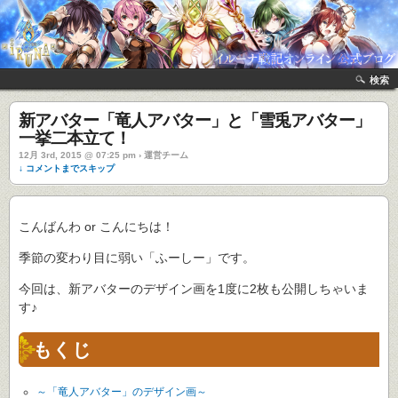
検索
新アバター「竜人アバター」と「雪兎アバター」
一挙二本立て！
12月 3rd, 2015 @ 07:25 pm › 運営チーム
↓ コメントまでスキップ
こんばんわ or こんにちは！
季節の変わり目に弱い「ふーしー」です。
今回は、新アバターのデザイン画を1度に2枚も公開しちゃいま
す♪
もくじ
～「竜人アバター」のデザイン画～